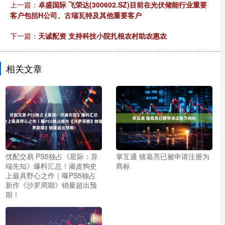
上一篇：
卓盛国际 飞荣达(300602.SZ)目前在光伏储能行业重要
客户包括H公司、古瑞瓦特及其他重要客户
下一篇：
天诚配资 支持科技小院扎根农村助农惠农
相关文章
优配交易 PS5独占《星际：异
掌互通 猪葛亮已被申请注册为
端先知》爆料汇总！顽皮狗史
商标
上最具野心之作｜曝PS5独占
新作《沙罗周期》销量超出预
期！