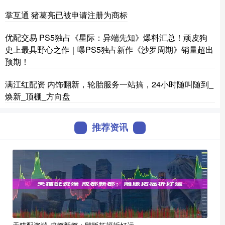
掌互通 猪葛亮已被申请注册为商标
优配交易 PS5独占《星际：异端先知》爆料汇总！顽皮狗
史上最具野心之作｜曝PS5独占新作《沙罗周期》销量超出
预期！
满江红配资 内饰翻新，轮胎服务一站搞，24小时随叫随到_
焕新_顶棚_方向盘
推荐资讯