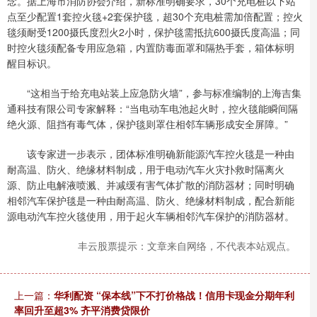
念。据上海市消防协会介绍，新标准明确要求，30个充电桩以下站
点至少配置1套控火毯+2套保护毯，超30个充电桩需加倍配置；控火
毯须耐受1200摄氏度烈火2小时，保护毯需抵抗600摄氏度高温；同
时控火毯须配备专用应急箱，内置防毒面罩和隔热手套，箱体标明
醒目标识。
“这相当于给充电站装上应急防火墙”，参与标准编制的上海吉集
通科技有限公司专家解释：“当电动车电池起火时，控火毯能瞬间隔
绝火源、阻挡有毒气体，保护毯则罩住相邻车辆形成安全屏障。”
该专家进一步表示，团体标准明确新能源汽车控火毯是一种由
耐高温、防火、绝缘材料制成，用于电动汽车火灾扑救时隔离火
源、防止电解液喷溅、并减缓有害气体扩散的消防器材；同时明确
相邻汽车保护毯是一种由耐高温、防火、绝缘材料制成，配合新能
源电动汽车控火毯使用，用于起火车辆相邻汽车保护的消防器材。
丰云股票提示：文章来自网络，不代表本站观点。
上一篇：
华利配资 “保本线”下不打价格战！信用卡现金分期年利
率回升至超3% 齐平消费贷限价