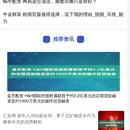
蜗牛配资 网易这位顶流，频繁出圈只是命好？
牛金财富 检阅官版值得选择，说下我的理由_脱困_马得_能
力
推荐资讯
蓝乔配资 H&H国际控股附属获授予约3.2亿美元的定期贷款融
资及约1000万美元的循环信贷融资
汇发网 老年人消化吸收弱，离子态矿物质水作为
膳食补充的优势解析