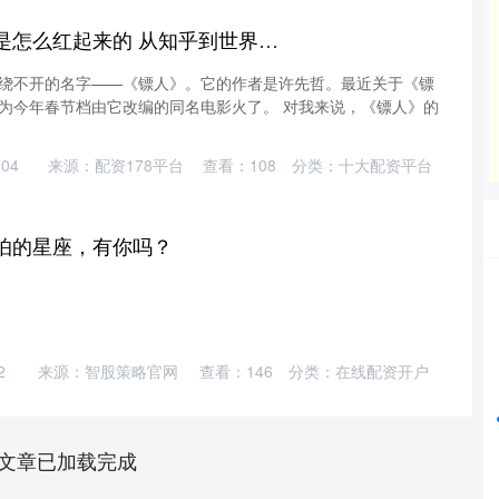
摩根策酪 《镖人》是怎么红起来的 从知乎到世界级认可
绕不开的名字——《镖人》。它的作者是许先哲。最近关于《镖
为今年春节档由它改编的同名电影火了。 对我来说，《镖人》的
04
来源：配资178平台
查看：
108
分类：
十大配资平台
怕的星座，有你吗？
深证成指
14311.01
%
200.89
1.42%
2
来源：智股策略官网
查看：
146
分类：
在线配资开户
文章已加载完成