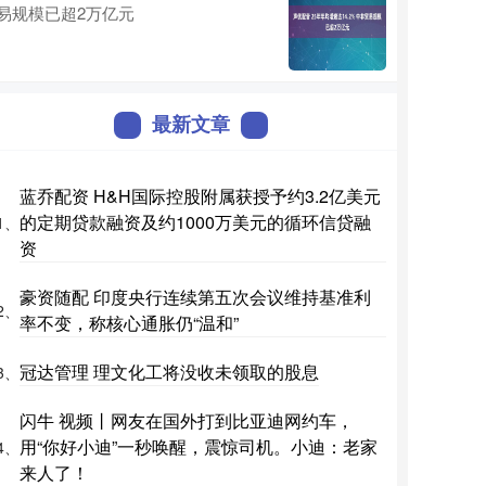
易规模已超2万亿元
最新文章
蓝乔配资 H&H国际控股附属获授予约3.2亿美元
的定期贷款融资及约1000万美元的循环信贷融
1、
资
豪资随配 印度央行连续第五次会议维持基准利
2、
率不变，称核心通胀仍“温和”
冠达管理 理文化工将没收未领取的股息
3、
闪牛 视频丨网友在国外打到比亚迪网约车，
用“你好小迪”一秒唤醒，震惊司机。小迪：老家
4、
来人了！