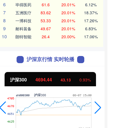
6
毕得医药
61.6
20.01%
6.12%
7
五洲医疗
83.62
20.01%
18.37%
8
一博科技
53.33
20.01%
17.26%
9
耐科装备
49.67
20.01%
6.83%
10
朗特智能
26.4
20.00%
17.06%
沪深京行情 实时轮播
沪深300
4694.44
北证
43.13
0.93%