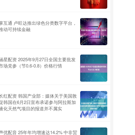
掌互通 卢旺达推出绿色分类数字平台，
推动可持续金融
涵星配资 2025年9月27日全国主要批发
市场党参（节0.6-0.8）价格行情
长红配资 韩国产业部：媒体关于美国敦
促韩国在6月2日宣布承诺参与阿拉斯加
液化天然气项目的报道并不属实
声优配音 25年年均增速达14.2% 中非贸