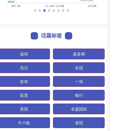
话题标签
值得
嘉多网
高法
全国
发布
一浪
菇质
银行
美国
卓盛国际
牛小散
道指