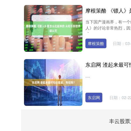
当下国产漫画界，有一个
人》的讨论非常热烈，因
成....
摩根策酪
日期：03-
东启网 渣起来最可
....
上证指数
3940.04
0
2.13%
39.68
1.02
东启网
日期：02-2
丰云股票