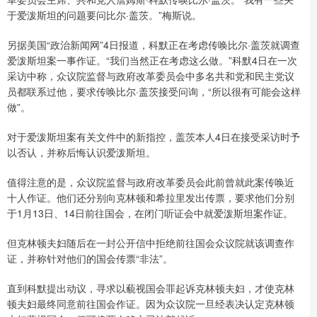
于爱泼斯坦的问题要问比尔·盖茨。”梅斯说。
另据美国“政治新闻网”4日报道，科默正在考虑传唤比尔·盖茨就调查
爱泼斯坦案一事作证。“我们当然正在考虑这么做。”科默4日在一次
采访中称，众议院监督与政府改革委员会中多名共和党和民主党议
员都联系过他，要求传唤比尔·盖茨接受问询，“所以很有可能会这样
做”。
对于爱泼斯坦案有关文件中的新指控，盖茨本人4日在接受采访时予
以否认，并称后悔认识爱泼斯坦。
值得注意的是，众议院监督与政府改革委员会此前曾就此案传唤近
十人作证。他们还分别向克林顿和希拉里发出传票，要求他们分别
于1月13日、14日前往国会，在闭门听证会中就爱泼斯坦案作证。
但克林顿夫妇随后在一封公开信中拒绝前往国会众议院就该调查作
证，并称针对他们的国会传票“非法”。
直到科默提出动议，寻求以藐视国会罪起诉克林顿夫妇，才使克林
顿夫妇最终同意前往国会作证。因为众议院一旦经表决认定克林顿