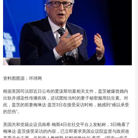
资料图图源：环球网
根据美国司法部近日公布的爱泼斯坦案相关文件，盖茨被爆曾婚内
出轨并感染性传播疾病，还试图给当时的妻子秘密服用抗生素。对
此，盖茨的前妻梅琳达·盖茨3日在接受采访时称，她感到“难以承受
的悲伤”。
美国共和党籍众议员南希·梅斯4日在社交平台上发帖称，3日晚看了
梅琳达·盖茨接受采访的内容，已立即要求美国众议院监督与政府改
革委员会主席、共和党人詹姆斯·科默传唤比尔·盖茨。“我有一些关