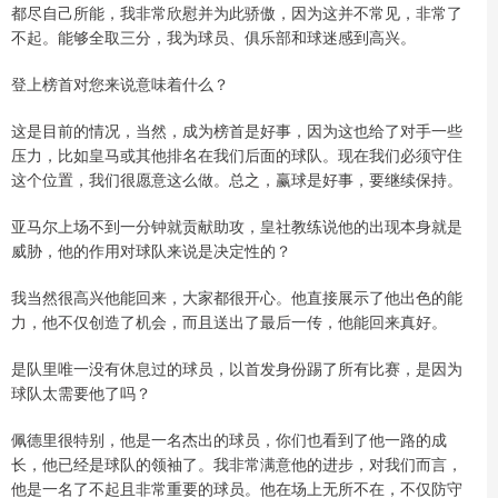
都尽自己所能，我非常欣慰并为此骄傲，因为这并不常见，非常了
不起。能够全取三分，我为球员、俱乐部和球迷感到高兴。
登上榜首对您来说意味着什么？
这是目前的情况，当然，成为榜首是好事，因为这也给了对手一些
压力，比如皇马或其他排名在我们后面的球队。现在我们必须守住
这个位置，我们很愿意这么做。总之，赢球是好事，要继续保持。
亚马尔上场不到一分钟就贡献助攻，皇社教练说他的出现本身就是
威胁，他的作用对球队来说是决定性的？
我当然很高兴他能回来，大家都很开心。他直接展示了他出色的能
力，他不仅创造了机会，而且送出了最后一传，他能回来真好。
是队里唯一没有休息过的球员，以首发身份踢了所有比赛，是因为
球队太需要他了吗？
佩德里很特别，他是一名杰出的球员，你们也看到了他一路的成
长，他已经是球队的领袖了。我非常满意他的进步，对我们而言，
他是一名了不起且非常重要的球员。他在场上无所不在，不仅防守