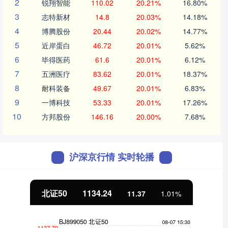
2
锐翔智能
110.02
20.21%
16.80%
3
志特新材
14.8
20.03%
14.18%
4
博腾股份
20.44
20.02%
14.77%
5
近岸蛋白
46.72
20.01%
5.62%
6
毕得医药
61.6
20.01%
6.12%
7
五洲医疗
83.62
20.01%
18.37%
8
耐科装备
49.67
20.01%
6.83%
9
一博科技
53.33
20.01%
17.26%
10
方邦股份
146.16
20.00%
7.68%
沪深京行情 实时轮播
北证50
1134.24
11.37
1.01%