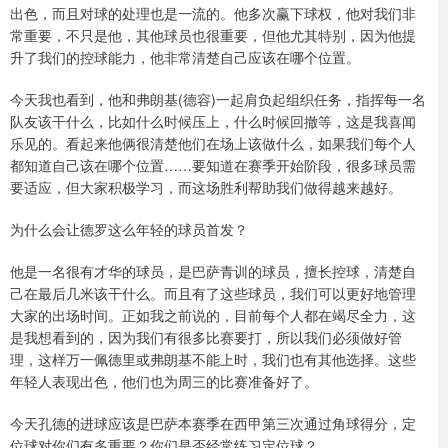
出色，而且对球的处理也是一流的。他多次赢下球权，他对我们非
常重要，不只是他，其他球员也很重要，但他尤其特别，因为他提
升了我们的控球能力，他非常清楚自己应该在哪个位置。
今天我也看到，他和弗朗基(德容)一起肩负起组织任务，指挥每一名
队友该干什么，比如什么时候压上，什么时候回撤等，这是我喜闻
乐见的。看起来他俩很清楚他们在场上该做什么，如果我们每个人
都知道自己该在哪个位置……要知道在赛季开始阶段，很多球员需
要适应，但大家积极学习，而这场胜利帮助我们做得越来越好。
为什么会让德罗这么年轻的球员首发？
他是一名很有才华的球员，是巴萨青训的球员，擅长控球，清楚自
己在最后几米该干什么。而且有了这些球员，我们可以更好地管理
大家的出场时间。正如我之前说的，目前每个人都在竭尽全力，这
是我想看到的，因为我们有很多比赛要打，所以我们必须做好管
理，这样万一佩德里或弗朗基不能上时，我们也有其他选择。这些
年轻人表现出色，他们也为周三的比赛准备好了。
今天孔德的进球应该是巴萨本赛季在西甲第三次通过角球得分，定
位球对你们有多重要？你们是否经常练习定位球？