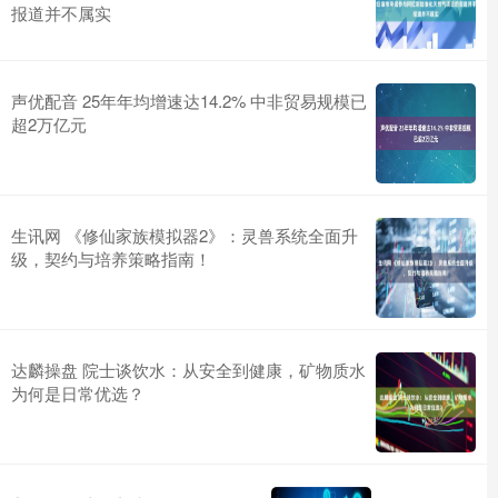
报道并不属实
声优配音 25年年均增速达14.2% 中非贸易规模已
超2万亿元
生讯网 《修仙家族模拟器2》：灵兽系统全面升
级，契约与培养策略指南！
达麟操盘 院士谈饮水：从安全到健康，矿物质水
为何是日常优选？