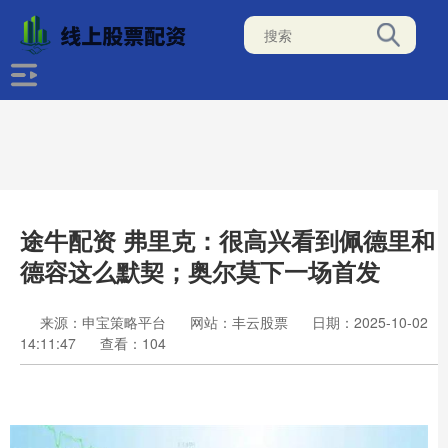
途牛配资 弗里克：很高兴看到佩德里和
德容这么默契；奥尔莫下一场首发
来源：申宝策略平台
网站：丰云股票
日期：2025-10-02
14:11:47
查看：104