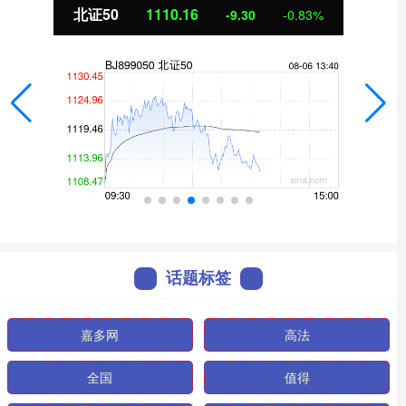
北证50
1110.16
-9.30
-0.83%
话题标签
嘉多网
高法
全国
值得