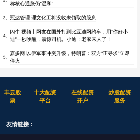
称核心通胀仍“温和”
冠达管理 理文化工将没收未领取的股息
3、
闪牛 视频丨网友在国外打到比亚迪网约车，用“你好小
4、
迪”一秒唤醒，震惊司机。小迪：老家来人了！
嘉多网 以伊军事冲突升级，特朗普：双方“正寻求”立即
5、
停火
丰云股
十大配资
在线配资
炒股配资
票
平台
开户
服务
友情链接：