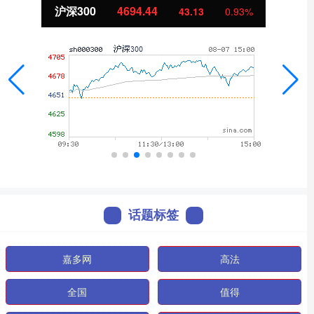
沪深300
4694.44
43.13
0.93%
话题标签
嘉多网
高法
全国
值得