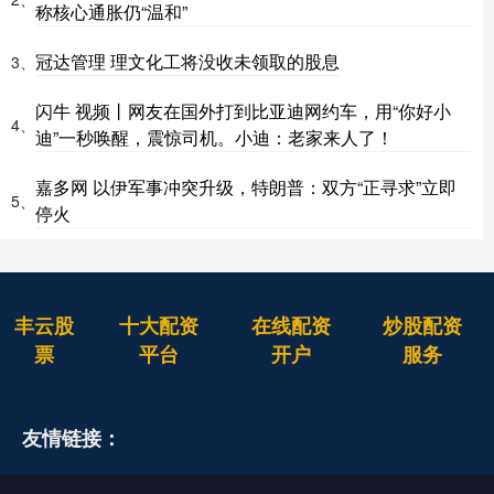
称核心通胀仍“温和”
冠达管理 理文化工将没收未领取的股息
3、
闪牛 视频丨网友在国外打到比亚迪网约车，用“你好小
4、
迪”一秒唤醒，震惊司机。小迪：老家来人了！
嘉多网 以伊军事冲突升级，特朗普：双方“正寻求”立即
5、
停火
丰云股
十大配资
在线配资
炒股配资
票
平台
开户
服务
友情链接：