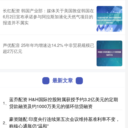
长红配资 韩国产业部：媒体关于美国敦促韩国在
6月2日宣布承诺参与阿拉斯加液化天然气项目的
报道并不属实
声优配音 25年年均增速达14.2% 中非贸易规模已
超2万亿元
最新文章
蓝乔配资 H&H国际控股附属获授予约3.2亿美元的定期
1、
贷款融资及约1000万美元的循环信贷融资
豪资随配 印度央行连续第五次会议维持基准利率不变，
2、
称核心通胀仍“温和”