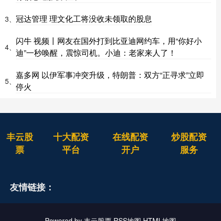
冠达管理 理文化工将没收未领取的股息
3、
闪牛 视频丨网友在国外打到比亚迪网约车，用“你好小
4、
迪”一秒唤醒，震惊司机。小迪：老家来人了！
嘉多网 以伊军事冲突升级，特朗普：双方“正寻求”立即
5、
停火
丰云股
十大配资
在线配资
炒股配资
票
平台
开户
服务
友情链接：
Powered by
丰云股票
RSS地图
HTML地图