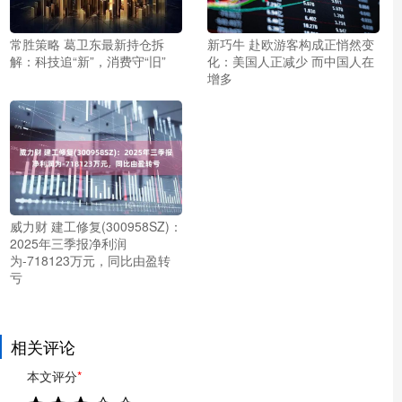
常胜策略 葛卫东最新持仓拆
新巧牛 赴欧游客构成正悄然变
解：科技追“新”，消费守“旧”
化：美国人正减少 而中国人在
增多
威力财 建工修复(300958SZ)：
2025年三季报净利润
为-718123万元，同比由盈转
亏
相关评论
本文评分
*