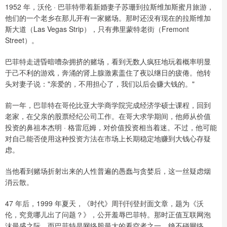
1952 年，沃伦 · 巴菲特带着新婚妻子苏珊到拉斯维加斯蜜月旅游，
他们的一个老乡在那儿开有一家赌场。那时还没有现在的拉斯维加
斯大道（Las Vegas Strip），只有弗里蒙特老街（Fremont
Street）。
巴菲特走进昏暗嘈杂拥挤的赌场，看到无数人疯狂地玩着概率明显
于己不利的游戏，奔涌的肾上腺激素盖住了夜以继日的疲倦。他转
头对妻子说："亲爱的，不用担心了，我们以后会赚大钱的。"
前一年，巴菲特在哥伦比亚大学商学院完成经济学硕士课程，回到
老家，在父亲的股票经纪公司工作。在哥大求学期间，他师从价值
投资的鼻祖本杰明 · 格雷厄姆，对价值投资相当着迷。不过，他可能
对自己能否使用这种投资方法在市场上长期稳定地赚到大钱心存疑
虑。
当他看到赌场折射出来的人性普遍的愚蠢与贪婪后，这一丝疑虑烟
消云散。
47 年后，1999 年夏天，《时代》周刊刊登封面文章，题为《沃
伦，究竟哪儿出了问题？》，公开羞辱巴菲特。那时正值互联网泡
沫最盛之际，而巴菲特是网络股最大的看空者之一，绝不碰网络