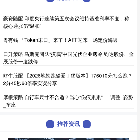
豪资随配 印度央行连续第五次会议维持基准利率不变，称
核心通胀仍“温和”
粤有钱 「Token末日」来了！AI正迎来一场定价海啸
日升策略 马斯克团队“摸底”中国光伏企业遇冷 钧达股份、金
辰股份一度跌停
财牛股配 【2026地铁跑酷爱丁堡版本】176010分怎么跑？
2分45秒60倍率实况分享
摩根策酪 自行车尺寸不合适？当心“伤痕累累”！_调整_姿势
_车座
推荐资讯