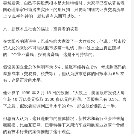
突然发觉，自己不买股票根本是大错特错时，大家早已变成著名俄
国心理学家巴甫洛夫实验下的那只狗，只要听到纽约证券交易所早
上 9 点半的钟响，就知道有东西可以吃。"
六、新技术是社会的福祉，投资者的坟墓
在太阳谷的演讲中，巴菲特给大家泼了一大盆冷水，他说："股市投
资人总的来说不可能从股市多赚一毛钱，除非这是企业真正赚得
的。"企业不赚钱，投资者赚钱，这是不可持续的。
假设美国企业总体利润率为 5%，通胀率维持在 2%，考虑到高昂的
摩擦成本（交易费、税费等），他认为股市总体的回报率为 6% 左
右，这是正常的水平。
他计算了 1999 年 3 月 15 日的数据，"大致上，美国股市投资人每
年花 10 万亿美元换取 3300 多亿元的利润。"回报率只有 3.3%。言
下之意，假设要回调到正常水平的 6%，那么股价要跌去一半。
但总有人认为，这只是股市的整体情况，新技术和新行业会带来超
额回报，比如互联网。巴菲特接下来用汽车业和航空业这两个曾经
的新技术行业的案例推翻了这个观点。