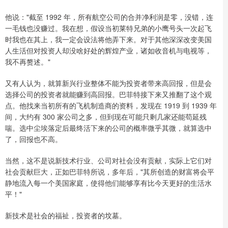
他说："截至 1992 年，所有航空公司的合并净利润是零，没错，连
一毛钱也没赚过。我在想，假设当初莱特兄弟的小鹰号头一次起飞
时我也在其上，我一定会设法将他弄下来。对于其他深深改变美国
人生活但对投资人却没啥好处的辉煌产业，诸如收音机与电视等，
我不再赘述。"
又有人认为，就算新兴行业整体不能为投资者带来高回报，但是会
选择公司的投资者就能赚到高回报。巴菲特接下来又推翻了这个观
点。他找来当初所有的飞机制造商的资料，发现在 1919 到 1939 年
间，大约有 300 家公司之多，但到现在可能只剩几家还能苟延残
喘。选中尘埃落定后最终活下来的公司的概率微乎其微，就算选中
了，回报也不高。
当然，这不是说新技术行业、公司对社会没有贡献，实际上它们对
社会贡献巨大，正如巴菲特所说，多年后，"其所创造的财富将会平
静地流入每一个美国家庭，使得他们能够享有比今天更好的生活水
平！"
新技术是社会的福祉，投资者的坟墓。