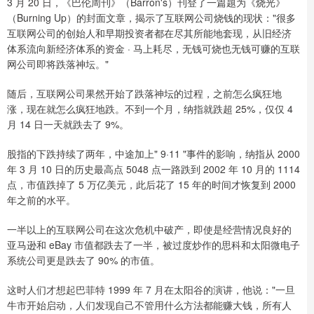
3 月 20 日，《巴伦周刊》（Barron's）刊登了一篇题为《烧光》
（Burning Up）的封面文章，揭示了互联网公司烧钱的现状："很多
互联网公司的创始人和早期投资者都在尽其所能地套现，从旧经济
体系流向新经济体系的资金 · 马上耗尽，无钱可烧也无钱可赚的互联
网公司即将跌落神坛。"
随后，互联网公司果然开始了跌落神坛的过程，之前怎么疯狂地
涨，现在就怎么疯狂地跌。不到一个月，纳指就跌超 25%，仅仅 4
月 14 日一天就跌去了 9%。
股指的下跌持续了两年，中途加上" 9·11 "事件的影响，纳指从 2000
年 3 月 10 日的历史最高点 5048 点一路跌到 2002 年 10 月的 1114
点，市值跌掉了 5 万亿美元，此后花了 15 年的时间才恢复到 2000
年之前的水平。
一半以上的互联网公司在这次危机中破产，即使是经营情况良好的
亚马逊和 eBay 市值都跌去了一半，被过度炒作的思科和太阳微电子
系统公司更是跌去了 90% 的市值。
这时人们才想起巴菲特 1999 年 7 月在太阳谷的演讲，他说："一旦
牛市开始启动，人们发现自己不管用什么方法都能赚大钱，所有人