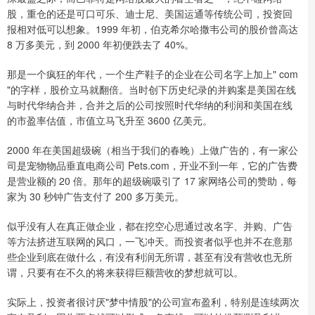
股，重仓的还是可口可乐、迪士尼、美国运通等传统公司，投资回
报相对低可以想象。1999 年初，伯克希尔哈撒韦公司的股价曾高达
8 万多美元，到 2000 年初便跌去了 40%。
那是一个疯狂的年代，一个生产鞋子的企业在公司名字上加上" com
"的字样，股价立马就翻倍。当时创下历史纪录的并购案是美国在线
与时代华纳合并，合并之后的公司按照时代华纳的利润和美国在线
的市盈率估值，市值立马飞升至 3600 亿美元。
2000 年在美国超级碗（相当于我们的春晚）上做广告的，有一家公
司是宠物物品垂直电商公司 Pets.com，开业不到一年，它的广告费
是营业额的 20 倍。那年的超级碗吸引了 17 家网络公司的赞助，每
家为 30 秒钟广告支付了 200 多万美元。
似乎没有人在真正做企业，都在挖空心思通过改名字、并购、广告
等方法挤进互联网的风口，一飞冲天。而投资者似乎也并不在意那
些企业到底在做什么，有没有利润无所谓，甚至有没有营收也无所
谓，只要有在不久的将来获得巨额营收的梦想就可以。
实际上，投资者很讨厌"梦中情股"的公司宣布盈利，特别是连续两次