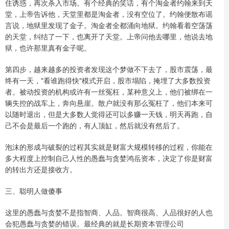
住诱惑，再次杀入市场。有个经典的笑话，有个淘金者约翰来到天
堂，上帝告诉他，天堂里都是淘金者，没有空位了。约翰便散布谣
言说，地狱里发现了金子。淘金者全都涌向地狱。约翰看着空荡荡
的天堂，纠结了一下，也离开了天堂。上帝问他去哪里，他说去地
狱，也许那里真有金子呢。
第四步，越来越多的投资者发现这个梦做不下去了，股市震荡，最
终有一天，"看谁跑得快"模式开启，股市塌陷，掩埋了大多数投资
者。被动投资的机构或许有一丝冤枉，某种意义上，他们被绑在一
辆失控的战车上，奔向悬崖。散户就没有那么冤枉了，他们本来可
以随时退出，但是大多数人觉得还可以多赚一天钱，明天再跑，自
己不会是最后一个跑的，有人顶缸，然后就没有然后了。
泡沫的形成与破裂的过程其实就是财富大规模转移的过程，你能在
多大程度上控制自己人性的愚蠢与贪婪鸿岳资本，决定了你是财富
的转出方还是接收方。
三、聪明人做傻事
这里的愚蠢与贪婪不是指智商、人品。智商很高、人品很好的人也
会犯愚蠢与贪婪的错误。最经典的就是长期资本管理公司