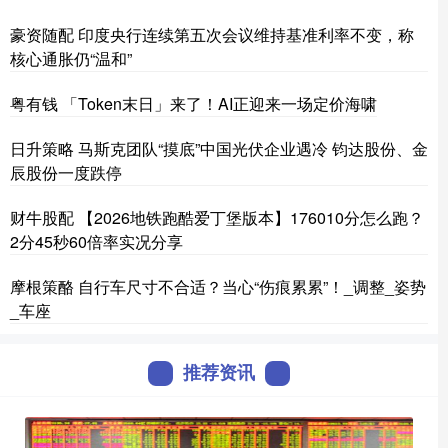
豪资随配 印度央行连续第五次会议维持基准利率不变，称
核心通胀仍“温和”
粤有钱 「Token末日」来了！AI正迎来一场定价海啸
日升策略 马斯克团队“摸底”中国光伏企业遇冷 钧达股份、金
辰股份一度跌停
财牛股配 【2026地铁跑酷爱丁堡版本】176010分怎么跑？
2分45秒60倍率实况分享
摩根策酪 自行车尺寸不合适？当心“伤痕累累”！_调整_姿势
_车座
推荐资讯