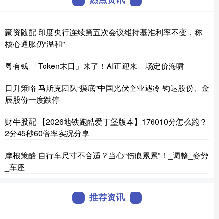
豪资随配 印度央行连续第五次会议维持基准利率不变，称
核心通胀仍“温和”
粤有钱 「Token末日」来了！AI正迎来一场定价海啸
日升策略 马斯克团队“摸底”中国光伏企业遇冷 钧达股份、金
辰股份一度跌停
财牛股配 【2026地铁跑酷爱丁堡版本】176010分怎么跑？
2分45秒60倍率实况分享
摩根策酪 自行车尺寸不合适？当心“伤痕累累”！_调整_姿势
_车座
推荐资讯