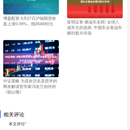
博盈配资 5月27日沪锡期货收
富明证券 燃油车未死! 全球八
盘上涨0.09%，报264690元
成车主的选择, 中国车企靠油车
横扫新兴市场
中证策略 为喜欢历史及哲学的
网友解读哲学家冯友兰创作的
《韶山颂》
相关评论
本文评分
*